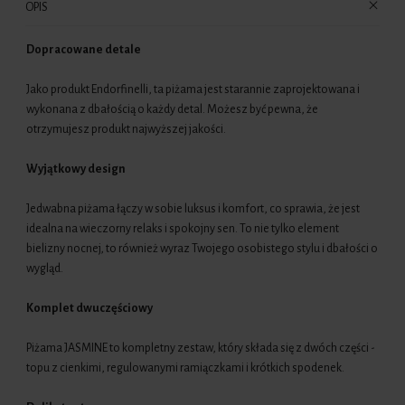
OPIS
Dopracowane detale
Jako produkt Endorfinelli, ta piżama jest starannie zaprojektowana i
wykonana z dbałością o każdy detal. Możesz być pewna, że
otrzymujesz produkt najwyższej jakości.
Wyjątkowy design
Jedwabna piżama łączy w sobie luksus i komfort, co sprawia, że jest
idealna na wieczorny relaks i spokojny sen. To nie tylko element
bielizny nocnej, to również wyraz Twojego osobistego stylu i dbałości o
wygląd.
Komplet dwuczęściowy
Piżama JASMINE to kompletny zestaw, który składa się z dwóch części -
topu z cienkimi, regulowanymi ramiączkami i krótkich spodenek.