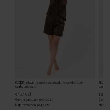
ELODIE jedwabna krótka piżama damska w kolorze
ELIZABE
czekoladowym
czekol
934,15 zł
1 274,
Cena regularna:
1 099,00 zł
Cena re
Najniższa cena:
934,15 zł
Najniżs