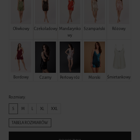
Mandarynko
Szampański
Różowy
Oliwkowy
Czekoladowy
wy
Bordowy
Śmietankowy
Czarny
Perłowy róż
Morski
Rozmiary:
S
M
L
XL
XXL
TABELA ROZMIARÓW