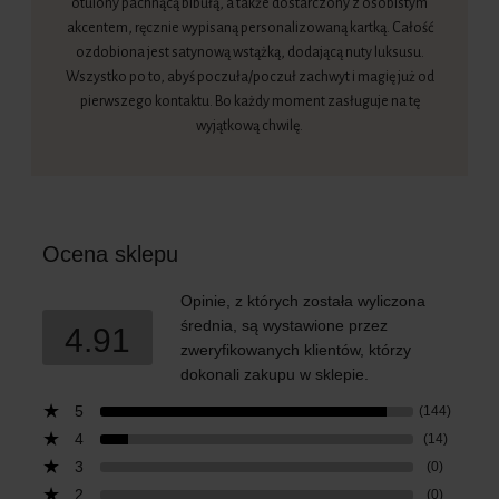
otulony pachnącą bibułą, a także dostarczony z osobistym
akcentem, ręcznie wypisaną personalizowaną kartką. Całość
ozdobiona jest satynową wstążką, dodającą nuty luksusu.
Wszystko po to, abyś poczuła/poczuł zachwyt i magię już od
pierwszego kontaktu. Bo każdy moment zasługuje na tę
wyjątkową chwilę.
Ocena sklepu
Opinie, z których została wyliczona
średnia, są wystawione przez
4.91
zweryfikowanych klientów, którzy
dokonali zakupu w sklepie.
5
(144)
4
(14)
3
(0)
2
(0)