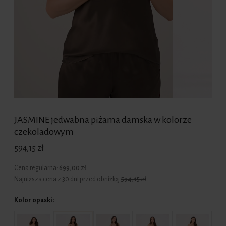
JASMINE jedwabna piżama damska w kolorze
czekoladowym
594,15 zł
Cena regularna:
699,00 zł
Najniższa cena z 30 dni przed obniżką:
594,15 zł
Kolor opaski: