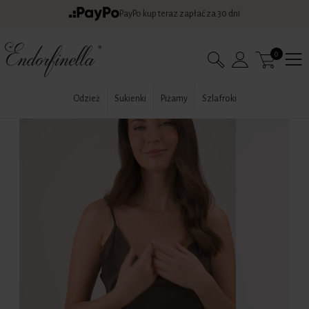
PayPo kup teraz zapłać za 30 dni
0
Odzież
Sukienki
Piżamy
Szlafroki