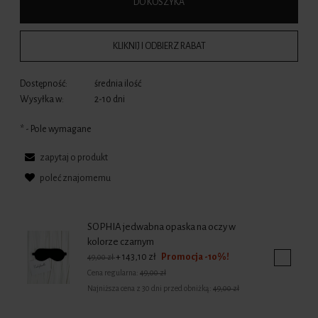
DO KOSZYKA
KLIKNIJ I ODBIERZ RABAT
Dostępność:
średnia ilość
Wysyłka w:
2-10 dni
*
- Pole wymagane
zapytaj o produkt
poleć znajomemu
SOPHIA jedwabna opaska na oczy w
kolorze czarnym
+ 143,10 zł
Cena regularna:
49,00 zł
Najniższa cena z 30 dni przed obniżką:
49,00 zł