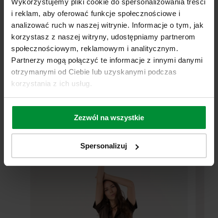
Wykorzystujemy pliki cookie do spersonalizowania treści
nie tylko piękna wizualnie, ale także niesamowicie delikatna w dotyku.
i reklam, aby oferować funkcje społecznościowe i
analizować ruch w naszej witrynie. Informacje o tym, jak
Różnorodność kolorów
korzystasz z naszej witryny, udostępniamy partnerom
społecznościowym, reklamowym i analitycznym.
Dostępna w różnych kolorach, abyś mogła wybrać ten, który najlepiej
Partnerzy mogą połączyć te informacje z innymi danymi
pasuje do Twojego stylu i nastroju.
otrzymanymi od Ciebie lub uzyskanymi podczas
korzystania z ich usług.
MATERIAŁ I PIELĘGNACJA
Sprawdź również
Zezwól na wszystkie
Promocja
NOWOŚĆ
Promocj
Spersonalizuj