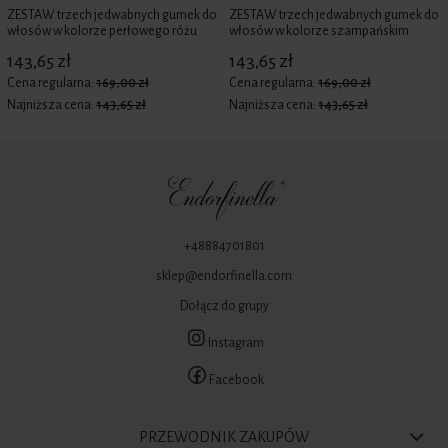
ZESTAW trzech jedwabnych gumek do
ZESTAW trzech jedwabnych gumek do
włosów w kolorze perłowego różu
włosów w kolorze szampańskim
143,65 zł
143,65 zł
Cena regularna:
169,00 zł
Cena regularna:
169,00 zł
Najniższa cena:
143,65 zł
Najniższa cena:
143,65 zł
+48884701801
sklep@endorfinella.com
Dołącz do grupy
Instagram
Facebook
PRZEWODNIK ZAKUPÓW