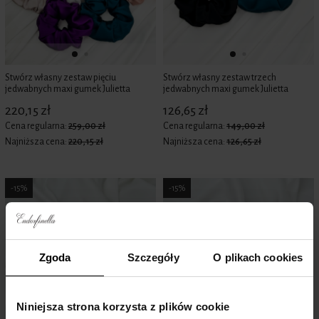
Stwórz własny zestaw pięciu
Stwórz własny zestaw trzech
jedwabnych maxi gumek Julietta
jedwabnych maxi gumek Julietta
220,15 zł
126,65 zł
Cena regularna:
259,00 zł
Cena regularna:
149,00 zł
Najniższa cena:
220,15 zł
Najniższa cena:
126,65 zł
-15%
-15%
Zgoda
Szczegóły
O plikach cookies
Niniejsza strona korzysta z plików cookie