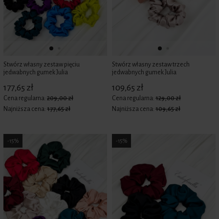
Stwórz własny zestaw pięciu
Stwórz własny zestaw trzech
jedwabnych gumek Julia
jedwabnych gumek Julia
177,65 zł
109,65 zł
Cena regularna:
209,00 zł
Cena regularna:
129,00 zł
Najniższa cena:
177,65 zł
Najniższa cena:
109,65 zł
-15%
-15%