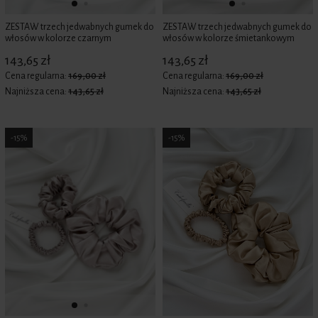
ZESTAW trzech jedwabnych gumek do
ZESTAW trzech jedwabnych gumek do
włosów w kolorze czarnym
włosów w kolorze śmietankowym
143,65 zł
143,65 zł
Cena regularna:
169,00 zł
Cena regularna:
169,00 zł
Najniższa cena:
143,65 zł
Najniższa cena:
143,65 zł
-15%
-15%