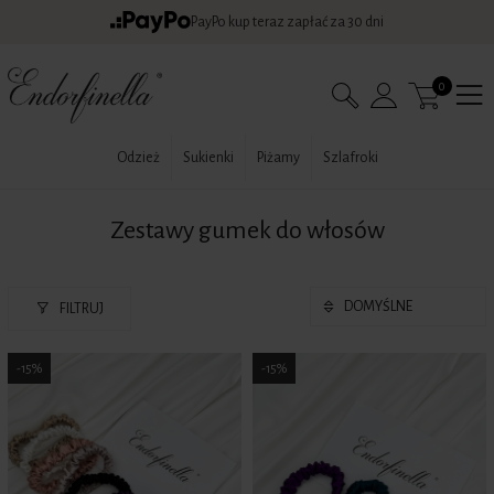
PayPo kup teraz zapłać za 30 dni
0
Odzież
Sukienki
Piżamy
Szlafroki
Zestawy gumek do włosów
FILTRUJ
-15%
-15%