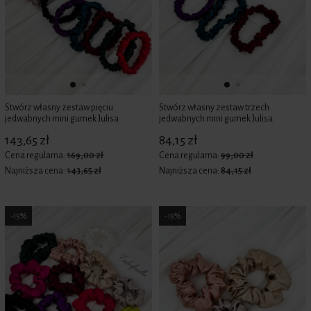
Stwórz własny zestaw pięciu
Stwórz własny zestaw trzech
jedwabnych mini gumek Julisa
jedwabnych mini gumek Julisa
143,65 zł
84,15 zł
Cena regularna:
169,00 zł
Cena regularna:
99,00 zł
Najniższa cena:
143,65 zł
Najniższa cena:
84,15 zł
-15%
-15%