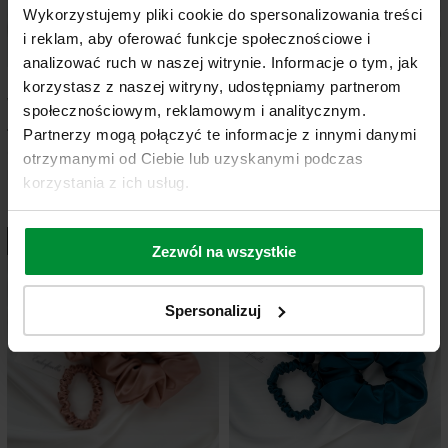
Wykorzystujemy pliki cookie do spersonalizowania treści
i reklam, aby oferować funkcje społecznościowe i
analizować ruch w naszej witrynie. Informacje o tym, jak
korzystasz z naszej witryny, udostępniamy partnerom
ZESTAW trzech jedwabnych gumek do
ZESTAW trzech jedwabnych gumek do
włosów w kolorze czerwonym
włosów w kolorze fioletowym
społecznościowym, reklamowym i analitycznym.
143,65 zł
143,65 zł
Partnerzy mogą połączyć te informacje z innymi danymi
Cena regularna:
169,00 zł
Cena regularna:
169,00 zł
otrzymanymi od Ciebie lub uzyskanymi podczas
Najniższa cena:
143,65 zł
Najniższa cena:
143,65 zł
korzystania z ich usług.
-15%
-15%
Zezwól na wszystkie
Spersonalizuj