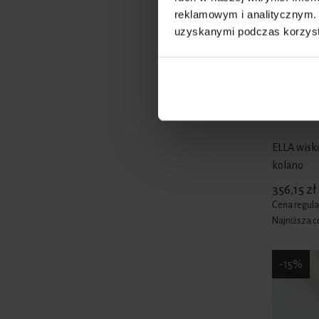
reklamowym i analitycznym. 
uzyskanymi podczas korzysta
ELLA wisk
kolano
356,15 zł
Cena regula
Najniższa c
-15%