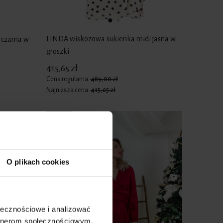
LINDA wiskozowa sukienka midi jasna w
 czarna w
groszki
415,65 zł
Cena regularna:
489,00 zł
Najniższa cena:
415,65 zł
-15%
O plikach cookies
ołecznościowe i analizować
artnerom społecznościowym,