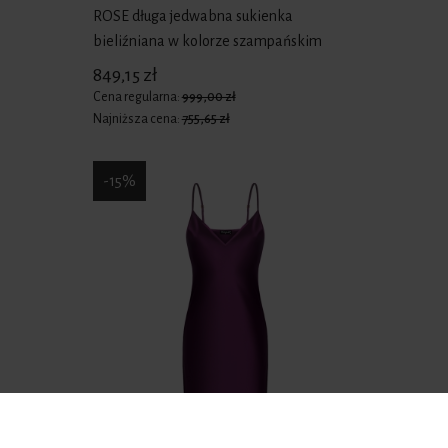
ROSE długa jedwabna sukienka
bieliźniana w kolorze szampańskim
849,15 zł
Cena regularna:
999,00 zł
Najniższa cena:
755,65 zł
-15%