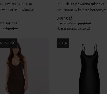
a jedwabna sukienka
ROSE długa jedwabna sukienka
na w kolorze oliwkowym
bieliźniana w kolorze bordowym
849,15 zł
rna:
999,00 zł
Cena regularna:
999,00 zł
ena:
849,15 zł
Najniższa cena:
764,15 zł
NOWOŚĆ
-15%