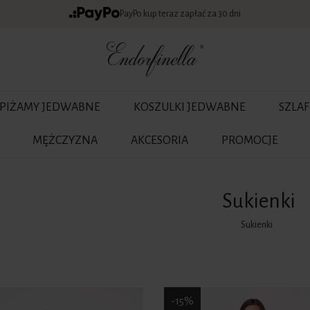
PayPo kup teraz zapłać za 30 dni
PIŻAMY JEDWABNE
KOSZULKI JEDWABNE
SZLA
MĘŻCZYZNA
AKCESORIA
PROMOCJE
Sukienki
Sukienki
-15%