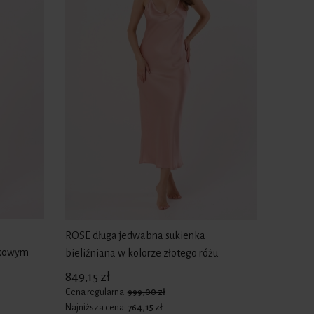
ROSE długa jedwabna sukienka
nkowym
bieliźniana w kolorze złotego różu
849,15 zł
Cena regularna:
999,00 zł
Najniższa cena:
764,15 zł