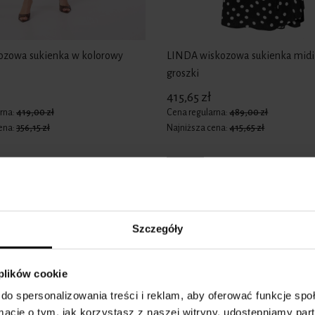
ozowa sukienka w kolorowy
LINDA wiskozowa sukienka midi
groszki
415,65 zł
rna:
419,00 zł
Cena regularna:
489,00 zł
ena:
356,15 zł
Najniższa cena:
415,65 zł
-15%
Szczegóły
 plików cookie
do spersonalizowania treści i reklam, aby oferować funkcje sp
ormacje o tym, jak korzystasz z naszej witryny, udostępniamy p