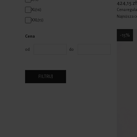
424,15 zł
Cena regula
XL
(16)
Najniższa c
XXL
(15)
-15%
Cena
od
do
FILTRUJ