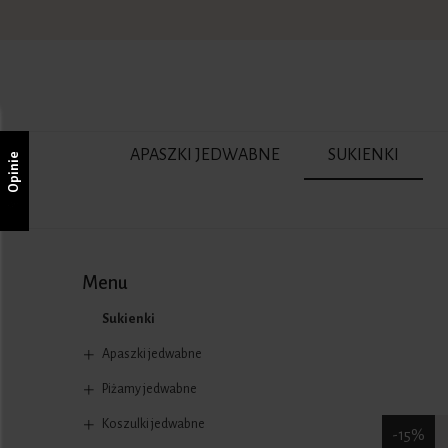
APASZKI JEDWABNE
SUKIENKI
Opinie
Menu
Sukienki
Apaszki jedwabne
Piżamy jedwabne
Koszulki jedwabne
-15%