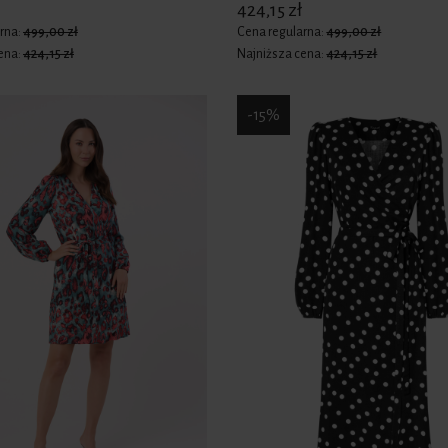
424,15 zł
rna:
499,00 zł
Cena regularna:
499,00 zł
ena:
424,15 zł
Najniższa cena:
424,15 zł
-15%