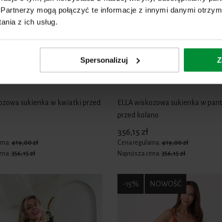
Partnerzy mogą połączyć te informacje z innymi danymi otrzym
nia z ich usług.
Spersonalizuj
Z
ozowa sukienka w kwiatki przed
ELLA wiskozowa sukienka w pan
przed kolano
356,15 zł
rna:
419,00 zł
Cena regularna:
419,00 zł
ena:
356,15 zł
Najniższa cena:
356,15 zł
-15%
NOWOŚĆ