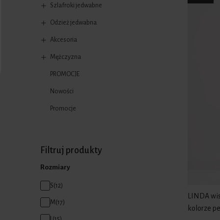
Szlafroki jedwabne
Odzież jedwabna
Akcesoria
Mężczyzna
PROMOCJE
Nowości
Promocje
Filtruj produkty
Rozmiary
S
(12)
LINDA wis
M
(17)
kolorze p
L
(15)