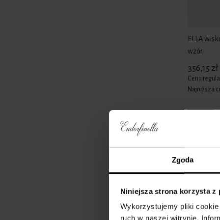
ELLA wisk
wzór
356,15 zł
Cena regula
Najniższa c
-15%
Zgoda
Niniejsza strona korzysta z
Wykorzystujemy pliki cookie 
ruch w naszej witrynie. Inf