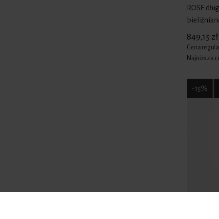
ROSE dług
bieliźnia
849,15 zł
Cena regula
Najniższa c
-15%