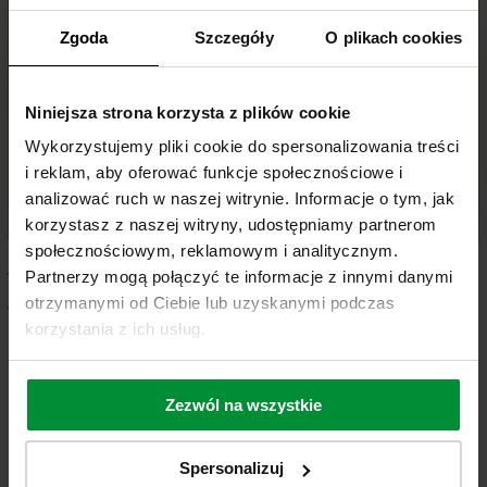
Zgoda
Szczegóły
O plikach cookies
Niniejsza strona korzysta z plików cookie
Wykorzystujemy pliki cookie do spersonalizowania treści
i reklam, aby oferować funkcje społecznościowe i
analizować ruch w naszej witrynie. Informacje o tym, jak
korzystasz z naszej witryny, udostępniamy partnerom
społecznościowym, reklamowym i analitycznym.
Męski szlafrok z naturalnego jedwabiu
Męski szlafrok z naturalnego jedwabiu
Partnerzy mogą połączyć te informacje z innymi danymi
w kolorze bordowym
w kolorze czarnym
otrzymanymi od Ciebie lub uzyskanymi podczas
1 189,15 zł
1 189,15 zł
korzystania z ich usług.
Cena regularna:
1 399,00 zł
Cena regularna:
1 399,00 zł
Najniższa cena:
1 189,15 zł
Najniższa cena:
1 189,15 zł
Zezwól na wszystkie
Szlafroki jedwabne męskie – Twój
luksus zaczyna się w łazience
Spersonalizuj