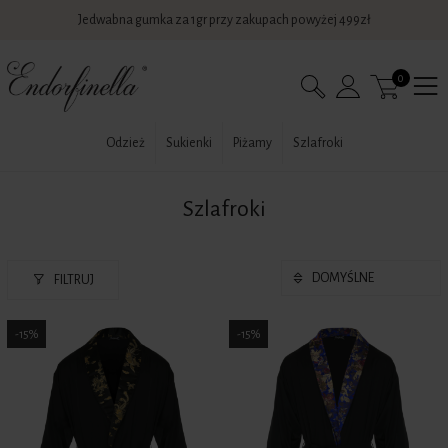
Jedwabna gumka za 1gr przy zakupach powyżej 499zł
PayPo kup teraz zapłać za 30 dni
0
Odzież
Sukienki
Piżamy
Szlafroki
Szlafroki
FILTRUJ
-15%
-15%