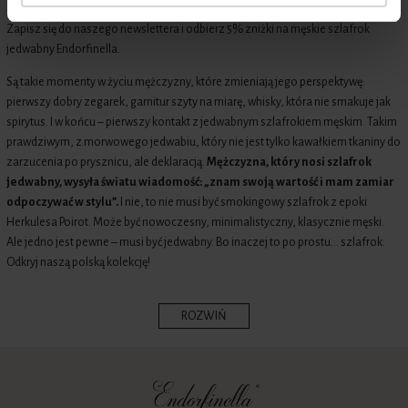
Zapisz się do naszego newslettera i odbierz 5% zniżki na męskie szlafrok
jedwabny Endorfinella.
Są takie momenty w życiu mężczyzny, które zmieniają jego perspektywę:
pierwszy dobry zegarek, garnitur szyty na miarę, whisky, która nie smakuje jak
spirytus. I w końcu – pierwszy kontakt z jedwabnym szlafrokiem męskim. Takim
prawdziwym, z morwowego jedwabiu, który nie jest tylko kawałkiem tkaniny do
zarzucenia po prysznicu, ale deklaracją.
Mężczyzna, który nosi szlafrok
jedwabny, wysyła światu wiadomość: „znam swoją wartość i mam zamiar
odpoczywać w stylu”.
I nie, to nie musi być smokingowy szlafrok z epoki
Herkulesa Poirot. Może być nowoczesny, minimalistyczny, klasycznie męski.
Ale jedno jest pewne – musi być jedwabny. Bo inaczej to po prostu... szlafrok.
Odkryj naszą polską kolekcję!
ROZWIŃ