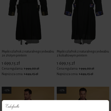
Męski szlafrok z naturalnego jedwabiu
Męski szlafrok z naturalnego jedwabiu
ze złotym printem
z kobaltowym printem
1 699,15 zł
1 699,15 zł
Cena regularna:
1 999,00 zł
Cena regularna:
1 999,00 zł
Najniższa cena:
1 699,15 zł
Najniższa cena:
1 699,15 zł
-15%
-15%