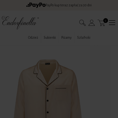
PayPo kup teraz zapłać za 30 dni
0
Odzież
Sukienki
Piżamy
Szlafroki