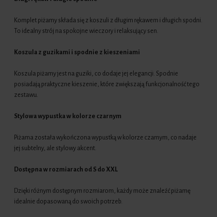
Komplet piżamy składa się z koszuli z długim rękawem i długich spodni.
To idealny strój na spokojne wieczory i relaksujący sen.
Koszula z guzikami i spodnie z kieszeniami
Koszula piżamy jest na guziki, co dodaje jej elegancji. Spodnie
posiadają praktyczne kieszenie, które zwiększają funkcjonalność tego
zestawu.
Stylowa wypustka w kolorze czarnym
Piżama została wykończona wypustką w kolorze czarnym, co nadaje
jej subtelny, ale stylowy akcent.
Dostępna w rozmiarach od S do XXL
Dzięki różnym dostępnym rozmiarom, każdy może znaleźć piżamę
idealnie dopasowaną do swoich potrzeb.