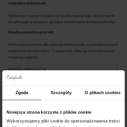
Jedwabna delikatność
Wykonany z najwyższej jakości jedwabiu naturalnego, ta piżama jest
nie tylko piękna wizualnie, ale także niesamowicie delikatny w dotyku.
Idealny pomysł na prezent
Jeśli szukasz prezentu dla siebie lub bliskiej osoby, ta jedwabna piżama
męska to doskonały wybór. To podarunek, który łączy w sobie luksus,
elegancję i wygodę.
MATERIAŁ I PIELĘGNACJA
Sprawdź również
Zgoda
Szczegóły
O plikach cookies
Promocja
Promocj
Niniejsza strona korzysta z plików cookie
Wykorzystujemy pliki cookie do spersonalizowania treści