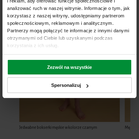
i reklam, aby oferować funkcje społecznościowe i
analizować ruch w naszej witrynie. Informacje o tym, jak
korzystasz z naszej witryny, udostępniamy partnerom
społecznościowym, reklamowym i analitycznym.
Partnerzy mogą połączyć te informacje z innymi danymi
otrzymanymi od Ciebie lub uzyskanymi podczas
korzystania z ich usług.
Zezwól na wszystkie
Spersonalizuj
Jedwabne bokserki męskie w kolorze czarnym
Męski s