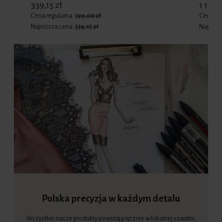
339,15 zł
1 189,1
Cena regularna:
399,00 zł
Cena re
Najniższa cena:
339,15 zł
Najniżs
Polska precyzja w każdym detalu
Wszystkie nasze produkty powstają ręcznie w lokalnej szwalni,