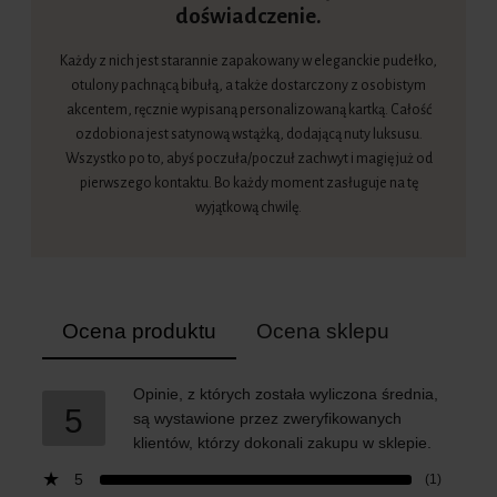
doświadczenie.
Każdy z nich jest starannie zapakowany w eleganckie pudełko,
otulony pachnącą bibułą, a także dostarczony z osobistym
akcentem, ręcznie wypisaną personalizowaną kartką. Całość
ozdobiona jest satynową wstążką, dodającą nuty luksusu.
Wszystko po to, abyś poczuła/poczuł zachwyt i magię już od
pierwszego kontaktu. Bo każdy moment zasługuje na tę
wyjątkową chwilę.
Ocena produktu
Ocena sklepu
Opinie, z których została wyliczona średnia,
5
są wystawione przez zweryfikowanych
klientów, którzy dokonali zakupu w sklepie.
5
(1)