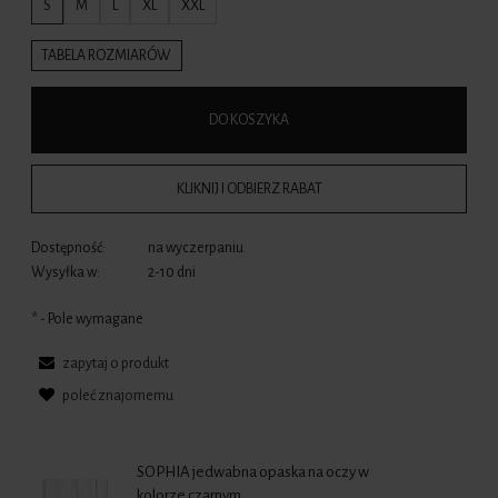
S
M
L
XL
XXL
TABELA ROZMIARÓW
DO KOSZYKA
KLIKNIJ I ODBIERZ RABAT
Dostępność:
na wyczerpaniu
Wysyłka w:
2-10 dni
*
- Pole wymagane
zapytaj o produkt
poleć znajomemu
SOPHIA jedwabna opaska na oczy w
kolorze czarnym