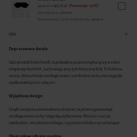
+ 143,10 zł
Cena regularna:
49,00 zł
Najniższa cena z 30 dni przed obniżką:
49,00 zł
OPIS
Dopracowane detale
Jako produkt Endorfinelli, ta jedwabna piżama męska łączy w sobie
elegancję i komfort, zachowując przy tym klasyczny krój. To bielizna
nocna, która oferuje nieskrępowane i swobodne ruchy oraz wygodę
użytkowania przez całą noc.
Wyjątkowy design
Dzięki swojemu uniwersalnemu krojowi, ta piżama gwarantuje
nieskrępowane ruchy i wygodę użytkowania. Możesz czuć się
swobodnie, niezależnie od tego, czy jesteś w łóżku czy na kanapie.
Długi rękaw i długie spodnie