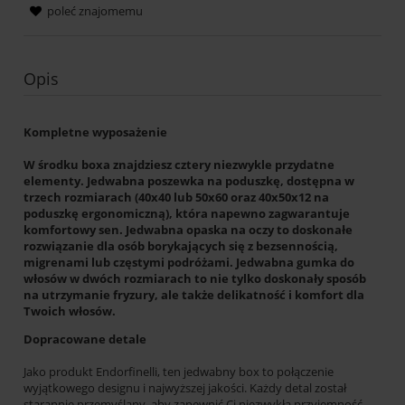
poleć znajomemu
Opis
Kompletne wyposażenie
W środku boxa znajdziesz cztery niezwykle przydatne
elementy. Jedwabna poszewka na poduszkę, dostępna w
trzech rozmiarach (40x40 lub 50x60 oraz 40x50x12 na
poduszkę ergonomiczną), która napewno zagwarantuje
komfortowy sen. Jedwabna opaska na oczy to doskonałe
rozwiązanie dla osób borykających się z bezsennością,
migrenami lub częstymi podróżami. Jedwabna gumka do
włosów w dwóch rozmiarach to nie tylko doskonały sposób
na utrzymanie fryzury, ale także delikatność i komfort dla
Twoich włosów.
Dopracowane detale
Jako produkt Endorfinelli, ten jedwabny box to połączenie
wyjątkowego designu i najwyższej jakości. Każdy detal został
starannie przemyślany, aby zapewnić Ci niezwykłą przyjemność