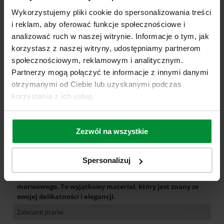
Box Endorfinelli to również doskonały pomysł na prezent dla
Wykorzystujemy pliki cookie do spersonalizowania treści
siebie lub bliskiej osoby. To wyjątkowy gest, który doceni każdy
i reklam, aby oferować funkcje społecznościowe i
miłośnik zdrowego i komfortowego snu.
analizować ruch w naszej witrynie. Informacje o tym, jak
korzystasz z naszej witryny, udostępniamy partnerom
Materiał i pielęgnacja
społecznościowym, reklamowym i analitycznym.
Partnerzy mogą połączyć te informacje z innymi danymi
Skład materiału
otrzymanymi od Ciebie lub uzyskanymi podczas
100% jedwab morwowy
korzystania z ich usług.
Gramatura 19 m/m
Box został wykonany z jedwabiu morwowego o
Zezwól na wszystkie
gramaturze 19 m/m, co oznacza, że materiał jest nie tylko
wyjątkowo miękki, ale także trwały w użytkowaniu.
Spersonalizuj
Jedwab morwowy
Nasz box to prawdziwy luksus wykonany z jedwabiu
morwowego. To wyjątkowy materiał, który jest znany ze
swojej delikatności i elegancji.
Zalecane pranie