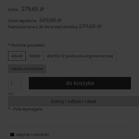
279,65 zł
Cena:
329,00 zł
Cena regularna:
279,65 zł
Najniższa cena z 30 dni przed obniżką:
*
Rozmiar poszewki:
40x40
50x60
40x50x12 (poduszka ergonomiczna)
tabela rozmiarów
do koszyka
szt.
kliknij i odbierz rabat
*
- Pole wymagane
zapytaj o produkt