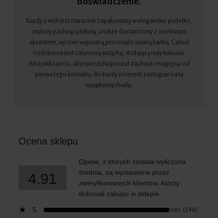
doświadczenie.
Każdy z nich jest starannie zapakowany w eleganckie pudełko,
otulony pachnącą bibułą, a także dostarczony z osobistym
akcentem, ręcznie wypisaną personalizowaną kartką. Całość
ozdobiona jest satynową wstążką, dodającą nuty luksusu.
Wszystko po to, abyś poczuła/poczuł zachwyt i magię już od
pierwszego kontaktu. Bo każdy moment zasługuje na tę
wyjątkową chwilę.
Ocena sklepu
Opinie, z których została wyliczona
średnia, są wystawione przez
4.91
zweryfikowanych klientów, którzy
dokonali zakupu w sklepie.
5
(144)