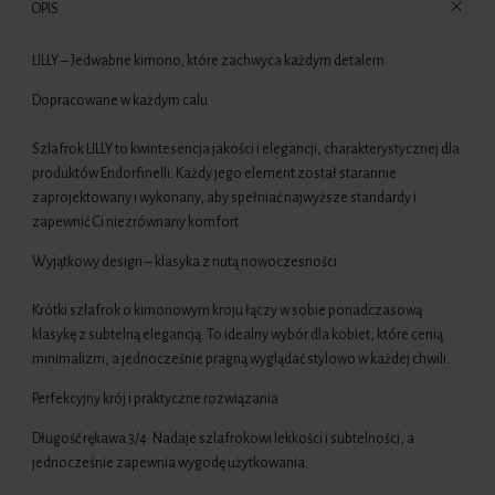
OPIS
LILLY – Jedwabne kimono, które zachwyca każdym detalem
Dopracowane w każdym calu
Szlafrok LILLY to kwintesencja jakości i elegancji, charakterystycznej dla
produktów Endorfinelli. Każdy jego element został starannie
zaprojektowany i wykonany, aby spełniać najwyższe standardy i
zapewnić Ci niezrównany komfort.
Wyjątkowy design – klasyka z nutą nowoczesności
Krótki szlafrok o kimonowym kroju łączy w sobie ponadczasową
klasykę z subtelną elegancją. To idealny wybór dla kobiet, które cenią
minimalizm, a jednocześnie pragną wyglądać stylowo w każdej chwili.
Perfekcyjny krój i praktyczne rozwiązania
Długość rękawa 3/4: Nadaje szlafrokowi lekkości i subtelności, a
jednocześnie zapewnia wygodę użytkowania.