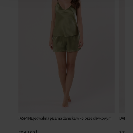
JASMINE jedwabna piżama damska w kolorze oliwkowym
DAISY d
594,15 zł
1 189,1