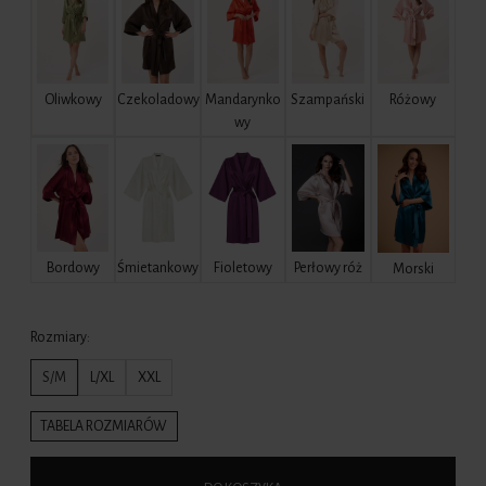
Czekoladowy
Mandarynko
Szampański
Różowy
Oliwkowy
wy
Bordowy
Śmietankowy
Fioletowy
Perłowy róż
Morski
Rozmiary:
S/M
L/XL
XXL
TABELA ROZMIARÓW