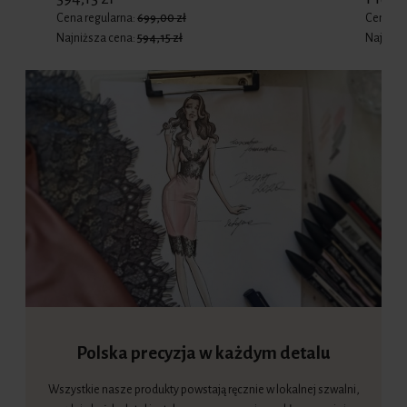
Cena regularna:
699,00 zł
Cena re
Najniższa cena:
594,15 zł
Najniżs
Polska precyzja w każdym detalu
Wszystkie nasze produkty powstają ręcznie w lokalnej szwalni,