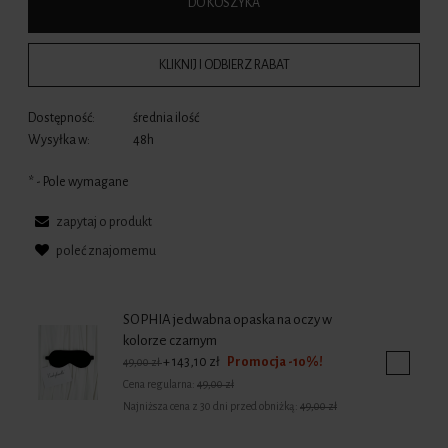
DO KOSZYKA
KLIKNIJ I ODBIERZ RABAT
Dostępność:
średnia ilość
Wysyłka w:
48h
*
- Pole wymagane
zapytaj o produkt
poleć znajomemu
SOPHIA jedwabna opaska na oczy w
kolorze czarnym
+ 143,10 zł
Cena regularna:
49,00 zł
Najniższa cena z 30 dni przed obniżką:
49,00 zł