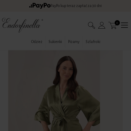
PayPo kup teraz zapłać za 30 dni
0
Odzież
Sukienki
Piżamy
Szlafroki