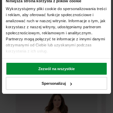
Niniejsza strona korzysta z plików cookie
Wykorzystujemy pliki cookie do spersonalizowania treści
LILLY doskonale komponuje się z jedwabnymi piżamami i koszulkami
dostępnymi w naszej ofercie. To idealny sposób na stworzenie
i reklam, aby oferować funkcje społecznościowe i
luksusowego kompletu, który podkreśli Twoją kobiecość.
analizować ruch w naszej witrynie. Informacje o tym, jak
korzystasz z naszej witryny, udostępniamy partnerom
Postaw na jakość, elegancję i ponadczasowy design z LILLY –
społecznościowym, reklamowym i analitycznym.
szlafrokiem, który otuli Cię jedwabną delikatnością.
Partnerzy mogą połączyć te informacje z innymi danymi
otrzymanymi od Ciebie lub uzyskanymi podczas
korzystania z ich usług.
MATERIAŁ I PIELĘGNACJA
Zezwól na wszystkie
Sprawdź również
Spersonalizuj
Promocja
NOWOŚĆ
Promocj