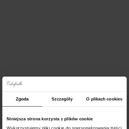
klapkami. To idealny wybór dla kobiet ceniących styl i elegancję w
jednym wydaniu.
Materiał i pielęgnacja
Skład materiału
100% wiskoza
Naturalność, której
Sukienka wyprodukowana jest
potrzbujesz
z naturalnej tkaniny
wiskozowej. Te włókna
pozwalają skórze swobodnie
oddychać, co jest szczególnie
ważne w ciepłe dni.
Zalecane pranie
Aby utrzymać piękno jakość
Zgoda
Szczegóły
O plikach cookies
sukienki LINDA, zalecamy
pranie w pralce na programie
do prania delikatnego. Unikaj
Niniejsza strona korzysta z plików cookie
wysokich obrotów wirowania,
aby zachować miękkość i
Wykorzystujemy pliki cookie do spersonalizowania treści