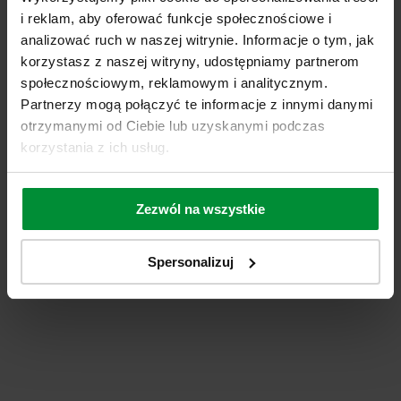
delikatność tkaniny. Dzięki temu
i reklam, aby oferować funkcje społecznościowe i
Twoja sukienka będzie Ci służyć
analizować ruch w naszej witrynie. Informacje o tym, jak
przez wiele sezonów.
korzystasz z naszej witryny, udostępniamy partnerom
społecznościowym, reklamowym i analitycznym.
Video
/upload/czarna w
Partnerzy mogą połączyć te informacje z innymi danymi
groszki_mały.mp4
otrzymanymi od Ciebie lub uzyskanymi podczas
korzystania z ich usług.
Kolor
Perłowa,1524;Czekoladowa,1523;Różowa,1522;Groszki
opaski
jasna,1320;Groszki ciemna,1321;
Zezwól na wszystkie
Spersonalizuj