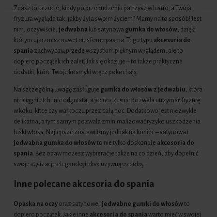
Znasz to uczucie, kiedy po przebudzeniu patrzysz w lustro, a Twoja
fryzura wygląda tak, jakby żyła swoim życiem? Mamy na to sposób! Jest
nim, oczywiście,
jedwabna
lub satynowa
gumka do włosów
, dzięki
którym ujarzmisz nawet niesforne pasma. Tego typu
akcesoria do
spania
zachwycają przede wszystkim pięknym wyglądem, ale to
dopiero początek ich zalet. Jak się okazuje – to także praktyczne
dodatki, które Twoje kosmyki wręcz pokochają.
Na szczególną uwagę zasługuje
gumka do włosów z jedwabiu
, która
nie ciągnie ich i nie odgniata, a jednocześnie pozwala utrzymać fryzurę
w koku, kitce czy warkoczu przez całą noc. Dodatkowo jest niezwykle
delikatna, a tym samym pozwala zminimalizować ryzyko uszkodzenia
łuski włosa. Najlepsze zostawiliśmy jednak na koniec – satynowa i
jedwabna
gumka do włosów
to nie tylko doskonałe
akcesoria do
spania
. Bez obaw możesz wybierać je także na co dzień, aby dopełnić
swoje stylizacje elegancką i ekskluzywną ozdobą.
Inne polecane akcesoria do spania
Opaska na oczy
oraz satynowe i
jedwabne gumki do włosów
to
dopiero początek. Jakie inne
akcesoria do spania
warto mieć w swojej