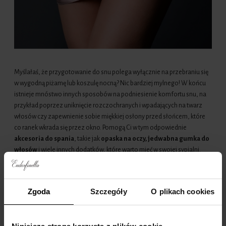
Myślałaś, że przygotowanie do snu polega wyłącznie na przebraniu się
w wygodną piżamę lub koszulę nocną? Nic bardziej mylnego! W końcu
istnieje mnóstwo innych sposobów na podniesienie komfortu snu, na
przykład poprzez uniknięcie rozczochranych i wpadających na twarz
włosów czy zapewnienie sobie miękkiej osłony przed słońcem, które
co ranek wkrada się przez okno. Pomogą Ci w tym odpowiednie
akcesoria do spania
, takie jak
opaska na oczy, jedwabna gumka do
włosów
i wiele innych dodatków, które warto mieć w swojej sypialni.
Opaska na oczy – jedwabny sposób na
spokojny sen
Zgoda
Szczegóły
O plikach cookies
Pierwszym
akcesorium do spania
, które zdecydowanie warto mieć na
swojej szafce nocnej, jest oczywiście
opaska na oczy
. Ale nie byle jaka
– dodatek, który co noc dotyka Twojej twarzy, powinien być miękki,