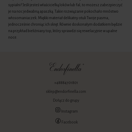
sypialni? Jeśli jesteś właścicielką loków lub fal, to możesz zabezpieczyć
je na noc jedwabną apaszką. Takie rozwiązanie pokochało mnóstwo
włosomaniaczek. Miękki materiał delikatny otuli Twoje pasma,
jednocześnie chroniąc ich skręt. Równie doskonałym dodatkiem będzie
na przykład bieliźniany top, który sprawdzi się rewelacyjnie w upalne
noce.
+48884701801
sklep@endorfinella.com
Dołącz do grupy
Instagram
Facebook