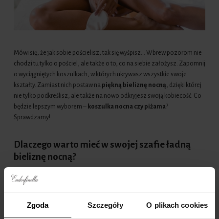
Mówi się, że jak sobie pościelisz, tak się wyśpisz… Wbrew pozorom nie
chodzi tu tylko o pościel, ale także o to, co na siebie założysz. Zapomnij
o wyciągniętych koszulkach, w których ukrywasz wszystkie swoje
kształty. Zamiast nich postaw na
piękną bieliznę nocną
, dzięki której
nie tylko podkreślisz, ale także na nowo odkryjesz swoją kobiecość. Co
będzie lepszym wyborem –
koszulka nocna czy piżama
?
Sprawdzamy!
Dlaczego warto mieć w swojej szafie ładną
bieliznę nocną?
Zacznijmy od sprawdzenia, dlaczego w ogóle warto mieć w swojej
szafie ładną bieliznę nocną. Piżama satynowa czy jedwabna koszulka
to przede wszystkim rewelacyjny sposób na
podniesienie swojej
Zgoda
Szczegóły
O plikach cookies
samooceny i sprawienie, że poczujesz się dobrze w swoim ciele
.