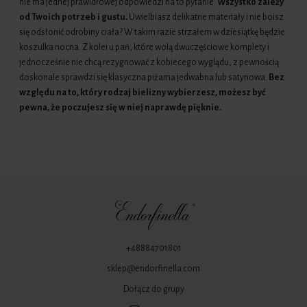
nie ma jednej prawidłowej odpowiedzi na to pytanie.
Wszystko zależy
od Twoich potrzeb i gustu.
Uwielbiasz delikatne materiały i nie boisz
się odsłonić odrobiny ciała? W takim razie strzałem w dziesiątkę będzie
koszulka nocna. Z kolei u pań, które wolą dwuczęściowe komplety i
jednocześnie nie chcą rezygnować z kobiecego wyglądu, z pewnością
doskonale sprawdzi się klasyczna piżama jedwabna lub satynowa.
Bez
względu na to, który rodzaj bielizny wybierzesz, możesz być
pewna, że poczujesz się w niej naprawdę pięknie.
+48884701801
sklep@endorfinella.com
Dołącz do grupy