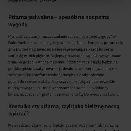
dzielisz ze swoim ukochanym.
Piżama jedwabna – sposób na noc pełną
wygody
Myślałaś, że piżamy mają za zadanie zapewniać jedynie wygodę? W
Endorfinella udowadniamy, że jest inaczej! Nasze komplety
pobudzają
zmysły, dodają pewności siebie i sprawiają, że każda kobieta
czuje się w nich pięknie
. Najlepszym wyborem są zestawy wykonane
z miękkiego i delikatnego materiału. Strzałem w dziesiątkę będzie na
przykład
piżama satynowa
lub
jedwabna
, w której zagwarantujesz
sobie nie tylko komfort i swobodę ruchów, ale także idealnie
podkreślisz swoje kształty. A to wszystko w połączeniu z niezwykle
modnym wyglądem – możesz postawić na komplet ozdobiony
kwiatami, etnicznym printem, a nawet koronką. Do wyboru, do koloru!
Koszulka czy piżama, czyli jaką bieliznę nocną
wybrać?
Który rodzaj bielizny nocnej będzie lepszym wyborem? Tak naprawdę